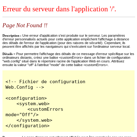
Erreur du serveur dans l'application '/'.
Page Not Found !!
Description :
Une erreur d'application s'est produite sur le serveur. Les paramètres
d'erreur personnalisés actuels pour cette application empêchent l'affichage à distance
des détails de l'erreur de l'application (pour des raisons de sécurité). Cependant, ils
peuvent être affichés par les navigateurs qui s'exécutent sur l'ordinateur serveur local.
Détails =
Pour permettre l'affichage des détails de ce message d'erreur spécifique sur les
ordinateurs distants, créez une balise <customErrors> dans un fichier de configuration
"web.config" situé dans le répertoire racine de l'application Web en cours. Attribuez
ensuite la valeur "off" à l'attribut "mode" de cette balise <customErrors>.
<!-- Fichier de configuration 
Web.Config -->

<configuration>

    <system.web>

        <customErrors 
mode="Off"/>

    </system.web>

</configuration>