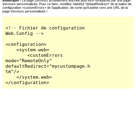
Remarques :
La page d'erreurs actuellement affichée peut être remplacée par une page
d'erreurs personnalisée. Pour ce faire, modifiez l'attribut "defaultRedirect" de la balise de
configuration <customErrors> de l'application, de sorte qu'il pointe vers une URL de la
page d'erreurs personnalisée !
<!-- Fichier de configuration 
Web.Config -->

<configuration>

    <system.web>

        <customErrors 
mode="RemoteOnly" 
defaultRedirect="mycustompage.h
tm"/>

    </system.web>

</configuration>