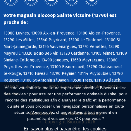
Votre magasin Biocoop Sainte Victoire (13790) est
proche de :
13080 Luynes, 13090 Aix-en-Provence, 13100 Aix-en-Provence,
13290 Les Milles, 13540 Puyricard, 13100 Le Tholonet, 13100 St-
Marc-Jaumegarde, 13126 Vauvenargues, 13770 Venelles, 13590
Meyreuil, 13320 Bouc-Bel-Air, 13120 Gardanne, 13105 Mimet, 13109
Simiane-Collongue, 13490 Jouques, 13650 Meyrargues, 13860
Peyrolles-en-Provence, 13100 Beaurecueil, 13790 Châteauneuf-
le-Rouge, 13710 Fuveau, 13790 Peynier, 13114 Puyloubier, 13790
Rousset, 13100 St-Antonin s/Bayon, 13530 Trets, 13190 Allauch,
13380 Plan-de-Cuques, 13390 Auriol, 13720 Belcodène, 13950
Afin de vous offrir la meilleure expérience possible, Biocoop utilise
Cadolive
des cookies : pour assurer une performance optimale du site, pour
récolter des statistiques afin d'analyser le trafic et la performance
du site et vous proposer une navigation personnalisée en toute
sécurité. Vous pouvez changer d'avis à tout moment en
Biocoop.fr
Le réseau Biocoop
paramétrant vos cookies. OK pour vous ?
Copyright Biocoop 2026
En savoir plus et paramétrer les cookies