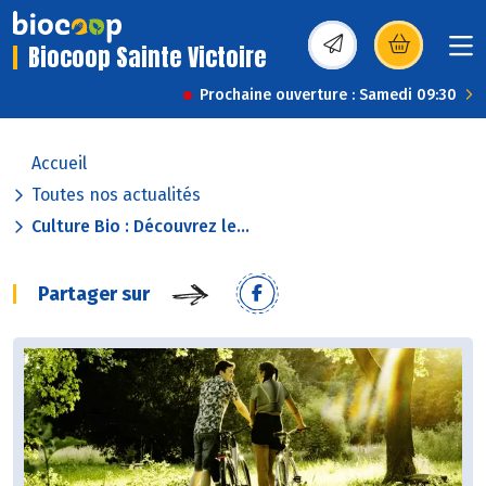
Biocoop Sainte Victoire
(s’ouvre dans une nou
Prochaine ouverture : Samedi 09:30
Accueil
Toutes nos actualités
Culture Bio : Découvrez le...
Partager sur