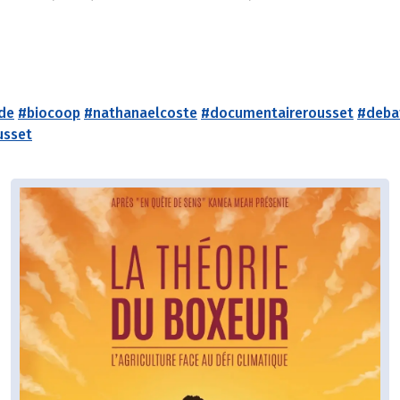
de
#biocoop
#nathanaelcoste
#documentairerousset
#deba
usset