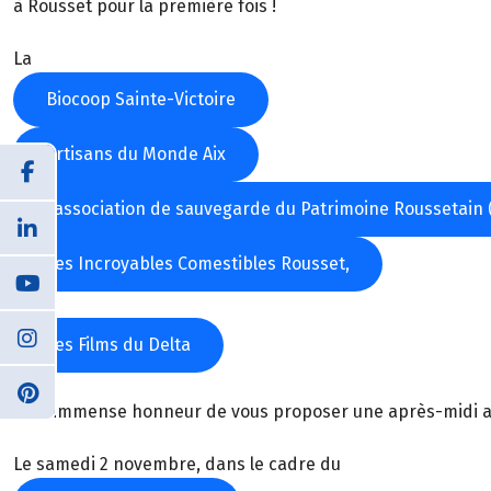
à Rousset pour la première fois !
La
Biocoop Sainte-Victoire
Artisans du Monde Aix
l’association de sauvegarde du Patrimoine Roussetain 
Les Incroyables Comestibles Rousset,
et
Les Films du Delta
,
ont l’immense honneur de vous proposer une après-midi all
Le samedi 2 novembre, dans le cadre du