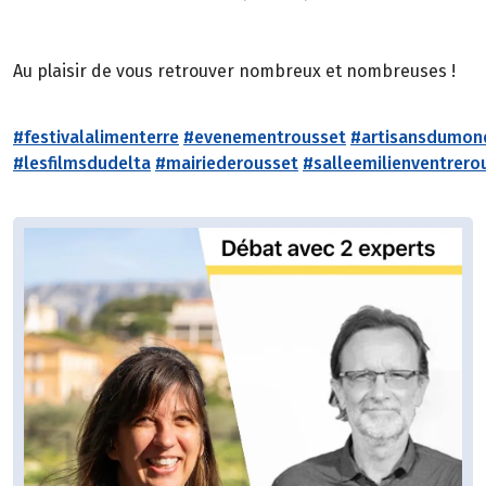
Au plaisir de vous retrouver nombreux et nombreuses !
#festivalalimenterre
#evenementrousset
#artisansdumon
#lesfilmsdudelta
#mairiederousset
#salleemilienventrero