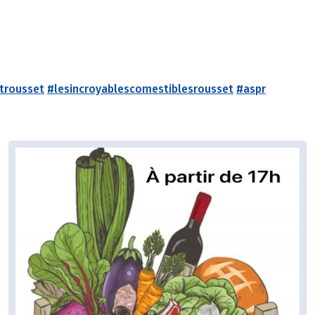
trousset
#lesincroyablescomestiblesrousset
#aspr