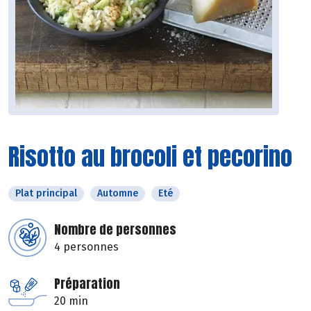
Risotto au brocoli et pecorino
Plat principal
Automne
Eté
Nombre de personnes
4 personnes
Préparation
20 min