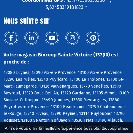
Coordonnées GPS :
43,4772500355388 ° ,
5,62458319181823 °
Nous suivre sur
Votre magasin Biocoop Sainte Victoire (13790) est
proche de :
13080 Luynes, 13090 Aix-en-Provence, 13100 Aix-en-Provence,
13290 Les Milles, 13540 Puyricard, 13100 Le Tholonet, 13100 St-
Marc-Jaumegarde, 13126 Vauvenargues, 13770 Venelles, 13590
Meyreuil, 13320 Bouc-Bel-Air, 13120 Gardanne, 13105 Mimet, 13109
Simiane-Collongue, 13490 Jouques, 13650 Meyrargues, 13860
Peyrolles-en-Provence, 13100 Beaurecueil, 13790 Châteauneuf-
le-Rouge, 13710 Fuveau, 13790 Peynier, 13114 Puyloubier, 13790
Rousset, 13100 St-Antonin s/Bayon, 13530 Trets, 13190 Allauch,
13380 Plan-de-Cuques, 13390 Auriol, 13720 Belcodène, 13950
Afin de vous offrir la meilleure expérience possible, Biocoop utilise