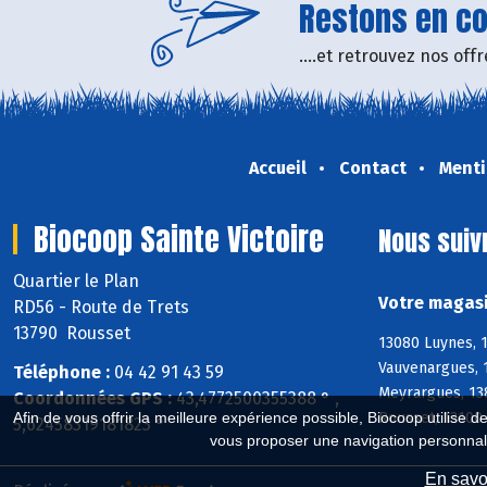
Restons en con
....et retrouvez nos of
Accueil
Contact
Menti
Biocoop Sainte Victoire
Nous suiv
Quartier le Plan
Votre magasi
RD56 - Route de Trets
13790 Rousset
13080 Luynes, 1
Vauvenargues, 1
Téléphone :
04 42 91 43 59
Meyrargues, 13
Coordonnées GPS :
43,4772500355388 ° ,
Rousset, 13100 
Afin de vous offrir la meilleure expérience possible, Biocoop utilise d
5,62458319181823 °
vous proposer une navigation personnal
En savoi