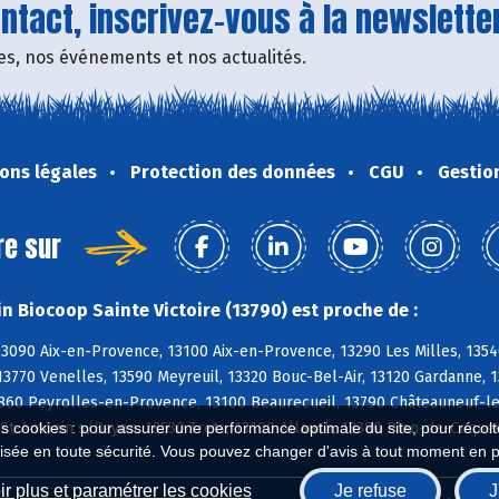
tact, inscrivez-vous à la newsletter
fres, nos événements et nos actualités.
ons légales
Protection des données
CGU
Gestio
re sur
n Biocoop Sainte Victoire (13790) est proche de :
3090 Aix-en-Provence, 13100 Aix-en-Provence, 13290 Les Milles, 1354
3770 Venelles, 13590 Meyreuil, 13320 Bouc-Bel-Air, 13120 Gardanne, 
860 Peyrolles-en-Provence, 13100 Beaurecueil, 13790 Châteauneuf-le-
St-Antonin s/Bayon, 13530 Trets, 13190 Allauch, 13380 Plan-de-Cuques
es cookies : pour assurer une performance optimale du site, pour récolter
isée en toute sécurité. Vous pouvez changer d'avis à tout moment en 
r plus et paramétrer les cookies
Je refuse
J