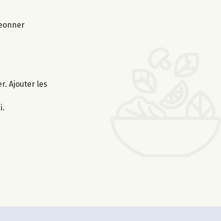
geonner
r. Ajouter les
i.