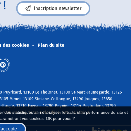
 !
Inscription newsletter
n des cookies
Plan du site
0 Puyricard, 13100 Le Tholonet, 13100 St-Marc-Jaumegarde, 13126
13105 Mimet, 13109 Simiane-Collongue, 13490 Jouques, 13650
Rouge, 13710 Fuveau, 13790 Peynier, 13114 Puyloubier, 13790
, 13390 Auriol, 13720 Belcodène, 13950 Cadolive
 des statistiques afin d'analyser le trafic et la performance du site et
paramétrant vos cookies. OK pour vous ?
'accepte