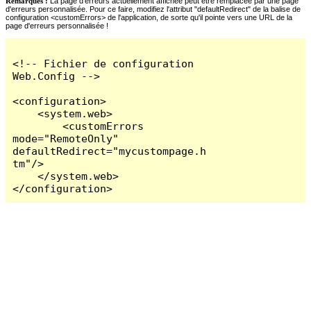
Remarques :
La page d'erreurs actuellement affichée peut être remplacée par une page
d'erreurs personnalisée. Pour ce faire, modifiez l'attribut "defaultRedirect" de la balise de
configuration <customErrors> de l'application, de sorte qu'il pointe vers une URL de la
page d'erreurs personnalisée !
<!-- Fichier de configuration 
Web.Config -->

<configuration>

    <system.web>

        <customErrors 
mode="RemoteOnly" 
defaultRedirect="mycustompage.h
tm"/>

    </system.web>

</configuration>