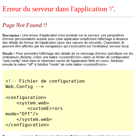
Erreur du serveur dans l'application '/'.
Page Not Found !!
Description :
Une erreur d'application s'est produite sur le serveur. Les paramètres
d'erreur personnalisés actuels pour cette application empêchent l'affichage à distance
des détails de l'erreur de l'application (pour des raisons de sécurité). Cependant, ils
peuvent être affichés par les navigateurs qui s'exécutent sur l'ordinateur serveur local.
Détails =
Pour permettre l'affichage des détails de ce message d'erreur spécifique sur les
ordinateurs distants, créez une balise <customErrors> dans un fichier de configuration
"web.config" situé dans le répertoire racine de l'application Web en cours. Attribuez
ensuite la valeur "off" à l'attribut "mode" de cette balise <customErrors>.
<!-- Fichier de configuration 
Web.Config -->

<configuration>

    <system.web>

        <customErrors 
mode="Off"/>

    </system.web>

</configuration>