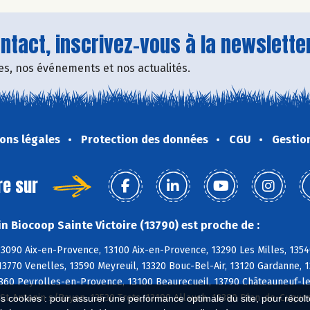
tact, inscrivez-vous à la newsletter
fres, nos événements et nos actualités.
ons légales
Protection des données
CGU
Gestio
re sur
n Biocoop Sainte Victoire (13790) est proche de :
3090 Aix-en-Provence, 13100 Aix-en-Provence, 13290 Les Milles, 1354
3770 Venelles, 13590 Meyreuil, 13320 Bouc-Bel-Air, 13120 Gardanne, 
860 Peyrolles-en-Provence, 13100 Beaurecueil, 13790 Châteauneuf-le-
St-Antonin s/Bayon, 13530 Trets, 13190 Allauch, 13380 Plan-de-Cuques
es cookies : pour assurer une performance optimale du site, pour récolter