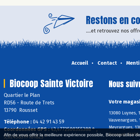
Restons en con
....et retrouvez nos of
Accueil
Contact
Menti
Biocoop Sainte Victoire
Nous suiv
Quartier le Plan
Votre magasi
RD56 - Route de Trets
13790 Rousset
13080 Luynes, 1
Vauvenargues, 1
Téléphone :
04 42 91 43 59
Meyrargues, 13
Coordonnées GPS :
43,4772500355388 ° ,
Rousset, 13100 
Afin de vous offrir la meilleure expérience possible, Biocoop utilise d
5,62458319181823 °