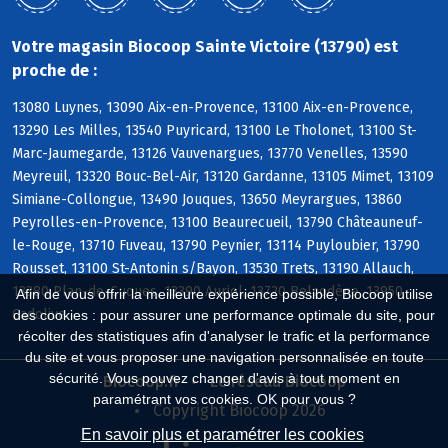
Votre magasin Biocoop Sainte Victoire (13790) est
proche de :
13080 Luynes, 13090 Aix-en-Provence, 13100 Aix-en-Provence,
13290 Les Milles, 13540 Puyricard, 13100 Le Tholonet, 13100 St-
Marc-Jaumegarde, 13126 Vauvenargues, 13770 Venelles, 13590
Meyreuil, 13320 Bouc-Bel-Air, 13120 Gardanne, 13105 Mimet, 13109
Simiane-Collongue, 13490 Jouques, 13650 Meyrargues, 13860
Peyrolles-en-Provence, 13100 Beaurecueil, 13790 Châteauneuf-
le-Rouge, 13710 Fuveau, 13790 Peynier, 13114 Puyloubier, 13790
Rousset, 13100 St-Antonin s/Bayon, 13530 Trets, 13190 Allauch,
13380 Plan-de-Cuques, 13390 Auriol, 13720 Belcodène, 13950
Afin de vous offrir la meilleure expérience possible, Biocoop utilise
Cadolive
des cookies : pour assurer une performance optimale du site, pour
récolter des statistiques afin d'analyser le trafic et la performance
du site et vous proposer une navigation personnalisée en toute
sécurité. Vous pouvez changer d'avis à tout moment en
Biocoop.fr
Le réseau Biocoop
paramétrant vos cookies. OK pour vous ?
Copyright Biocoop 2026
En savoir plus et paramétrer les cookies