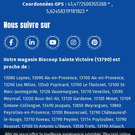
Coordonnées GPS :
43,4772500355388 ° ,
5,62458319181823 °
Nous suivre sur
Votre magasin Biocoop Sainte Victoire (13790) est
proche de :
13080 Luynes, 13090 Aix-en-Provence, 13100 Aix-en-Provence,
13290 Les Milles, 13540 Puyricard, 13100 Le Tholonet, 13100 St-
Marc-Jaumegarde, 13126 Vauvenargues, 13770 Venelles, 13590
Meyreuil, 13320 Bouc-Bel-Air, 13120 Gardanne, 13105 Mimet, 13109
Simiane-Collongue, 13490 Jouques, 13650 Meyrargues, 13860
Peyrolles-en-Provence, 13100 Beaurecueil, 13790 Châteauneuf-
le-Rouge, 13710 Fuveau, 13790 Peynier, 13114 Puyloubier, 13790
Rousset, 13100 St-Antonin s/Bayon, 13530 Trets, 13190 Allauch,
13380 Plan-de-Cuques, 13390 Auriol, 13720 Belcodène, 13950
Afin de vous offrir la meilleure expérience possible, Biocoop utilise