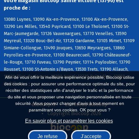
Votre magasin Biocoop Sainte Victoire (13790) est
proche de :
13080 Luynes, 13090 Aix-en-Provence, 13100 Aix-en-Provence,
13290 Les Milles, 13540 Puyricard, 13100 Le Tholonet, 13100 St-
Marc-Jaumegarde, 13126 Vauvenargues, 13770 Venelles, 13590
Meyreuil, 13320 Bouc-Bel-Air, 13120 Gardanne, 13105 Mimet, 13109
Simiane-Collongue, 13490 Jouques, 13650 Meyrargues, 13860
Peyrolles-en-Provence, 13100 Beaurecueil, 13790 Châteauneuf-
le-Rouge, 13710 Fuveau, 13790 Peynier, 13114 Puyloubier, 13790
Rousset, 13100 St-Antonin s/Bayon, 13530 Trets, 13190 Allauch,
13380 Plan-de-Cuques, 13390 Auriol, 13720 Belcodène, 13950
Afin de vous offrir la meilleure expérience possible, Biocoop utilise
Cadolive
des cookies : pour assurer une performance optimale du site, pour
récolter des statistiques afin d'analyser le trafic et la performance
du site et vous proposer une navigation personnalisée en toute
sécurité. Vous pouvez changer d'avis à tout moment en
Biocoop.fr
Le réseau Biocoop
paramétrant vos cookies. OK pour vous ?
Copyright Biocoop 2026
En savoir plus et paramétrer les cookies
Je refuse
J'accepte