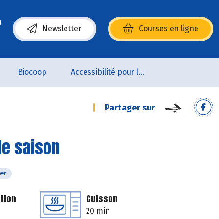
Newsletter
Courses en ligne
(s’ouvre dans une nouvelle fenêtre)
Biocoop
Accessibilité pour les personnes en situation de handicap
Partager sur
de saison
ver
tion
Cuisson
20 min