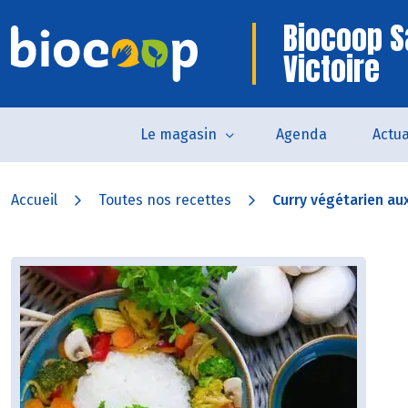
Biocoop S
Victoire
Le magasin
Agenda
Actua
Accueil
Toutes nos recettes
Curry végétarien au