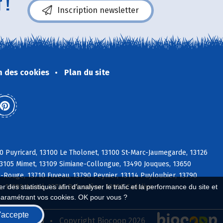
 !
Inscription newsletter
n des cookies
Plan du site
0 Puyricard, 13100 Le Tholonet, 13100 St-Marc-Jaumegarde, 13126
13105 Mimet, 13109 Simiane-Collongue, 13490 Jouques, 13650
Rouge, 13710 Fuveau, 13790 Peynier, 13114 Puyloubier, 13790
, 13390 Auriol, 13720 Belcodène, 13950 Cadolive
 des statistiques afin d'analyser le trafic et la performance du site et
paramétrant vos cookies. OK pour vous ?
'accepte
seau Biocoop
Copyright Biocoop 2026