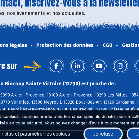
tact, inscrivez-vous à la newsletter
fres, nos événements et nos actualités.
ons légales
Protection des données
CGU
Gestio
re sur
n Biocoop Sainte Victoire (13790) est proche de :
3090 Aix-en-Provence, 13100 Aix-en-Provence, 13290 Les Milles, 1354
3770 Venelles, 13590 Meyreuil, 13320 Bouc-Bel-Air, 13120 Gardanne, 
860 Peyrolles-en-Provence, 13100 Beaurecueil, 13790 Châteauneuf-le-
St-Antonin s/Bayon, 13530 Trets, 13190 Allauch, 13380 Plan-de-Cuques
es cookies : pour assurer une performance optimale du site, pour récolter
isée en toute sécurité. Vous pouvez changer d'avis à tout moment en 
r plus et paramétrer les cookies
Je refuse
J
Biocoop.fr
Le ré