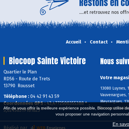
Restons en con
....et retrouvez nos of
Accueil
Contact
Menti
Biocoop Sainte Victoire
Nous suiv
Quartier le Plan
Votre magasi
RD56 - Route de Trets
13790 Rousset
13080 Luynes, 1
Vauvenargues, 1
Téléphone :
04 42 91 43 59
Meyrargues, 13
Coordonnées GPS :
43,4772500355388 ° ,
Rousset, 13100 
Afin de vous offrir la meilleure expérience possible, Biocoop utilise d
5,62458319181823 °
vous proposer une navigation personnal
En savoi
Réalisé par