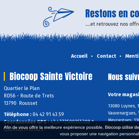
Restons en con
....et retrouvez nos of
Accueil
Contact
Menti
Biocoop Sainte Victoire
Nous suiv
Quartier le Plan
Votre magasi
RD56 - Route de Trets
13790 Rousset
13080 Luynes, 1
Vauvenargues, 1
Téléphone :
04 42 91 43 59
Meyrargues, 13
Coordonnées GPS :
43,4772500355388 ° ,
Rousset, 13100 
Afin de vous offrir la meilleure expérience possible, Biocoop utilise d
5,62458319181823 °
vous proposer une navigation personnal