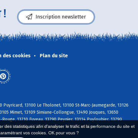
 !
Inscription newsletter
n des cookies
Plan du site
0 Puyricard, 13100 Le Tholonet, 13100 St-Marc-Jaumegarde, 13126
13105 Mimet, 13109 Simiane-Collongue, 13490 Jouques, 13650
Rouge, 13710 Fuveau, 13790 Peynier, 13114 Puyloubier, 13790
, 13390 Auriol, 13720 Belcodène, 13950 Cadolive
 des statistiques afin d'analyser le trafic et la performance du site et
paramétrant vos cookies. OK pour vous ?