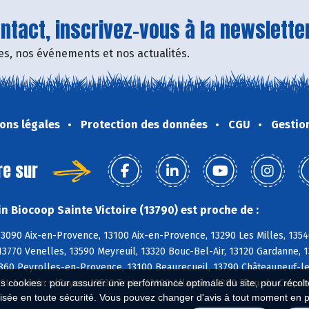
tact, inscrivez-vous à la newsletter
fres, nos événements et nos actualités.
ons légales
Protection des données
CGU
Gestio
re sur
n Biocoop Sainte Victoire (13790) est proche de :
3090 Aix-en-Provence, 13100 Aix-en-Provence, 13290 Les Milles, 1354
3770 Venelles, 13590 Meyreuil, 13320 Bouc-Bel-Air, 13120 Gardanne, 
860 Peyrolles-en-Provence, 13100 Beaurecueil, 13790 Châteauneuf-le-
St-Antonin s/Bayon, 13530 Trets, 13190 Allauch, 13380 Plan-de-Cuques
es cookies : pour assurer une performance optimale du site, pour récolter
isée en toute sécurité. Vous pouvez changer d'avis à tout moment en 