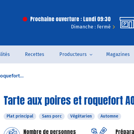
Prochaine ouverture : Lundi 09:30
Dimanche : Fermé
lités
Recettes
Producteurs
Magazines
roquefort...
Tarte aux poires et roquefort A
Plat principal
Sans porc
Végétarien
Automne
Nombre de personnes
Prépara