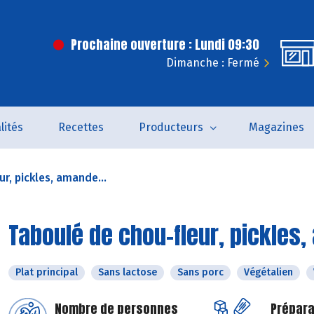
Prochaine ouverture : Lundi 09:30
Dimanche : Fermé
lités
Recettes
Producteurs
Magazines
r, pickles, amande...
Taboulé de chou-fleur, pickles
Plat principal
Sans lactose
Sans porc
Végétalien
Nombre de personnes
Prépara