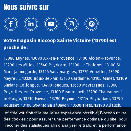
Nous suivre sur
Votre magasin Biocoop Sainte Victoire (13790) est
proche de :
13080 Luynes, 13090 Aix-en-Provence, 13100 Aix-en-Provence,
13290 Les Milles, 13540 Puyricard, 13100 Le Tholonet, 13100 St-
Marc-Jaumegarde, 13126 Vauvenargues, 13770 Venelles, 13590
Meyreuil, 13320 Bouc-Bel-Air, 13120 Gardanne, 13105 Mimet, 13109
Simiane-Collongue, 13490 Jouques, 13650 Meyrargues, 13860
Peyrolles-en-Provence, 13100 Beaurecueil, 13790 Châteauneuf-
le-Rouge, 13710 Fuveau, 13790 Peynier, 13114 Puyloubier, 13790
Rousset, 13100 St-Antonin s/Bayon, 13530 Trets, 13190 Allauch,
13380 Plan-de-Cuques, 13390 Auriol, 13720 Belcodène, 13950
Afin de vous offrir la meilleure expérience possible, Biocoop utilise
Cadolive
des cookies : pour assurer une performance optimale du site, pour
récolter des statistiques afin d'analyser le trafic et la performance