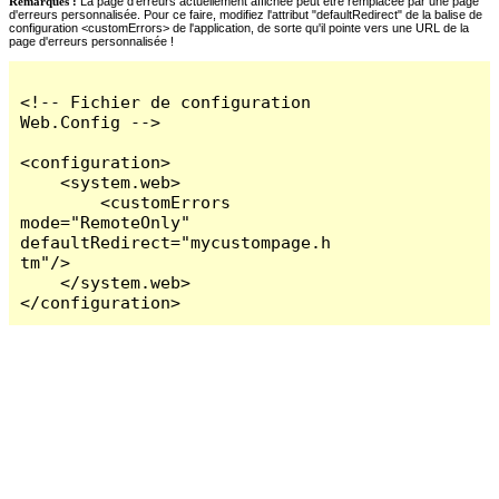
Remarques :
La page d'erreurs actuellement affichée peut être remplacée par une page
d'erreurs personnalisée. Pour ce faire, modifiez l'attribut "defaultRedirect" de la balise de
configuration <customErrors> de l'application, de sorte qu'il pointe vers une URL de la
page d'erreurs personnalisée !
<!-- Fichier de configuration 
Web.Config -->

<configuration>

    <system.web>

        <customErrors 
mode="RemoteOnly" 
defaultRedirect="mycustompage.h
tm"/>

    </system.web>

</configuration>