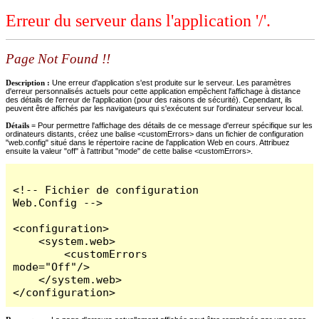
Erreur du serveur dans l'application '/'.
Page Not Found !!
Description :
Une erreur d'application s'est produite sur le serveur. Les paramètres
d'erreur personnalisés actuels pour cette application empêchent l'affichage à distance
des détails de l'erreur de l'application (pour des raisons de sécurité). Cependant, ils
peuvent être affichés par les navigateurs qui s'exécutent sur l'ordinateur serveur local.
Détails =
Pour permettre l'affichage des détails de ce message d'erreur spécifique sur les
ordinateurs distants, créez une balise <customErrors> dans un fichier de configuration
"web.config" situé dans le répertoire racine de l'application Web en cours. Attribuez
ensuite la valeur "off" à l'attribut "mode" de cette balise <customErrors>.
<!-- Fichier de configuration 
Web.Config -->

<configuration>

    <system.web>

        <customErrors 
mode="Off"/>

    </system.web>

</configuration>