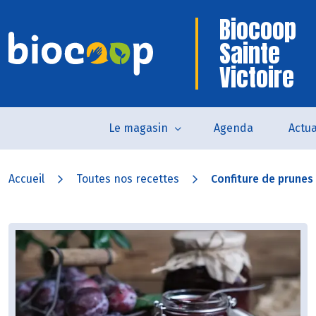
Biocoop
Sainte
Victoire
Le magasin
Agenda
Actua
Accueil
Toutes nos recettes
Confiture de prunes