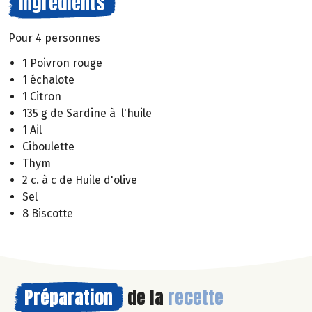
Ingrédients
Pour 4 personnes
1 Poivron rouge
1 échalote
1 Citron
135 g de Sardine à l'huile
1 Ail
Ciboulette
Thym
2 c. à c de Huile d'olive
Sel
8 Biscotte
Préparation
de la
recette